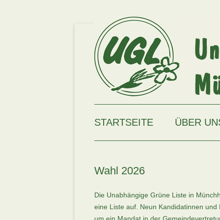
Zum
Inhalt
springen
Unabhängige Grüne Liste Münchhausen
UGL
STARTSEITE
ÜBER UN
Wahl 2026
Die Unabhängige Grüne Liste in Münchha
eine Liste auf. Neun Kandidatinnen und
um ein Mandat in der Gemeindevertretu