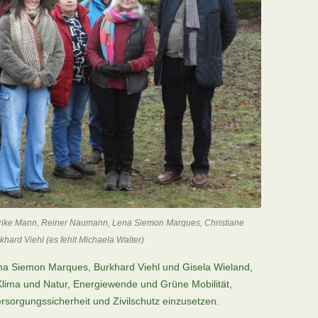
Ulrike Mann, Reiner Naumann, Lena Siemon Marques, Christiane
hard Viehl (es fehlt Michaela Walter)
ena Siemon Marques, Burkhard Viehl und Gisela Wieland,
r Klima und Natur, Energiewende und Grüne Mobilität,
rsorgungssicherheit und Zivilschutz einzusetzen.