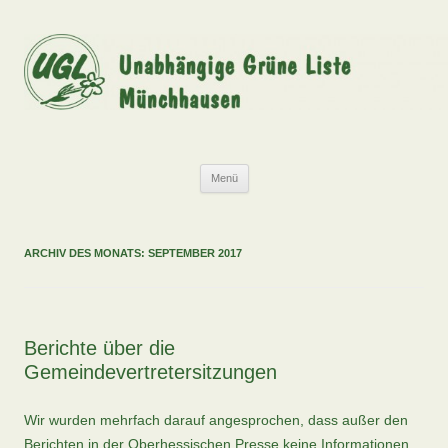
Zum
Inhalt
springen
UGL
Unabhängige Grüne Liste Münchhausen
Menü
ARCHIV DES MONATS:
SEPTEMBER 2017
Berichte über die
Gemeindevertretersitzungen
Wir wurden mehrfach darauf angesprochen, dass außer den
Berichten in der Oberhessischen Presse keine Informationen