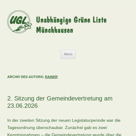
Zum
Inhalt
springen
UGL
Unabhängige Grüne Liste Münchhausen
Menü
ARCHIV DES AUTORS:
RAINER
2. Sitzung der Gemeindevertretung am
23.06.2026
In der zweiten Sitzung der neuen Legislaturperiode war die
Tagesordnung überschaubar. Zunächst gab es zwei
Kenntnisnahmen – die Gemeindevertretung wurde über die