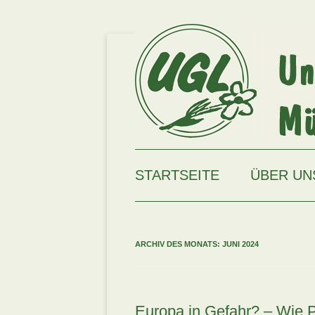
Zum
Inhalt
springen
Unabhängige Grüne Liste Münchhausen
UGL
STARTSEITE
ÜBER UN
ARCHIV DES MONATS:
JUNI 2024
Europa in Gefahr? – Wie 